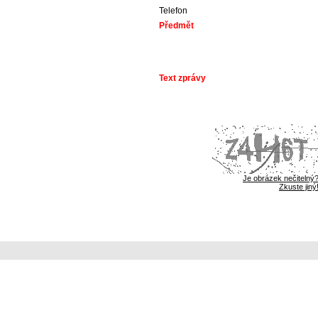
Telefon
Předmět
Text zprávy
Je obrázek nečitelný
Zkuste jiný