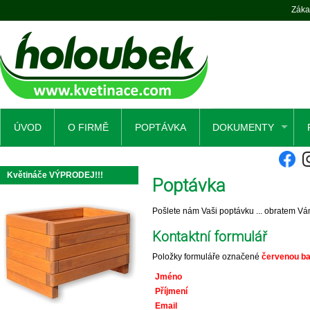
Záka
ÚVOD
O FIRMĚ
POPTÁVKA
DOKUMENTY
Květináče VÝPRODEJ!!!
Poptávka
Pošlete nám Vaši poptávku ... obratem Vá
Kontaktní formulář
Položky formuláře označené
červenou b
Jméno
Příjmení
Email