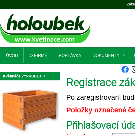
Záka
ÚVOD
O FIRMĚ
POPTÁVKA
DOKUMENTY
Květináče VÝPRODEJ!!!
Registrace zá
Po zaregistrování bud
Položky označené če
Přihlašovací úd