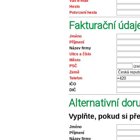
Váš e-mail
Heslo
Potvrzení hesla
Fakturační údaj
Jméno
Příjmení
Název firmy
Ulice a číslo
Město
PSČ
(zad
Země
Telefon
IČO
DIČ
Alternativní do
Vyplňte, pokud si př
Jméno
Příjmení
Název firmy