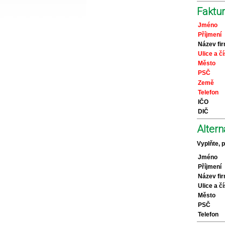
Faktur
Jméno
Příjmení
Název fi
Ulice a čí
Město
PSČ
Země
Telefon
IČO
DIČ
Altern
Vyplňte, 
Jméno
Příjmení
Název fi
Ulice a čí
Město
PSČ
Telefon