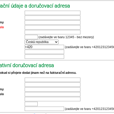
ační údaje a doručovací adresa
rmy
slo
(zadávejte ve tvaru 12345 - bez mezery)
(zadávejte ve tvaru +420123123456
ativní doručovací adresa
pokud si přejete dodat jinam než na fakturační adresu.
rmy
slo
(zadávejte ve tvaru +420123123456