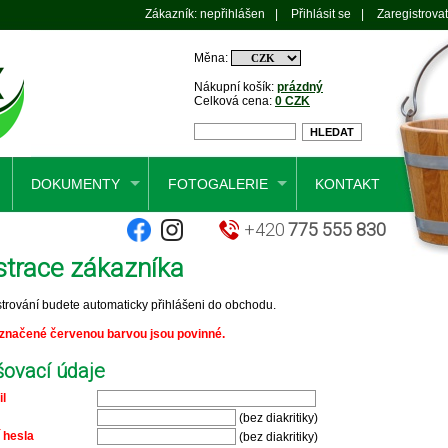
Zákazník: nepřihlášen
|
Přihlásit se
|
Zaregistrovat
Měna:
Nákupní košík:
prázdný
Celková cena:
0 CZK
DOKUMENTY
FOTOGALERIE
KONTAKT
+420
775 555 830
strace zákazníka
strování budete automaticky přihlášeni do obchodu.
značené červenou barvou jsou povinné.
šovací údaje
l
(bez diakritiky)
 hesla
(bez diakritiky)