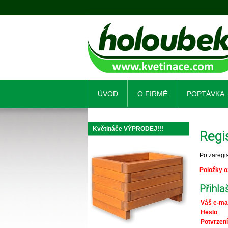
ÚVOD
O FIRMĚ
POPTÁVKA
Květináče VÝPRODEJ!!!
Regi
Po zaregi
Položky o
Přihla
Váš e-mai
Heslo
Potvrzení