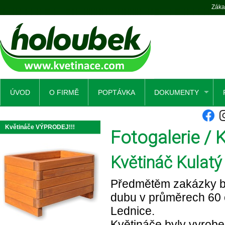
Záka
ÚVOD
O FIRMĚ
POPTÁVKA
DOKUMENTY
Květináče VÝPRODEJ!!!
Fotogalerie / 
Květináč Kulatý
Předmětěm zakázky b
dubu v průměrech 60 
Lednice.
Květináče byly vyrobe