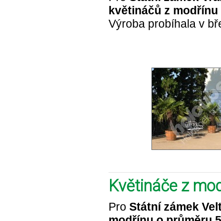
květináčů z modřínu
Výroba probíhala v bř
Květináče z mod
Pro
Státní zámek Vel
modřínu o průměru 5