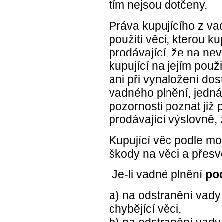
tím nejsou dotčeny.
Práva kupujícího z va
použití věci, kterou ku
prodávající, že na ne
kupující na jejím použ
ani při vynaložení dos
vadného plnění, jedná
pozornosti poznat již př
prodávající výslovně, 
Kupující věc podle mo
škody na věci a přesvě
Je-li vadné plnění
po
a) na odstranění vad
chybějící věci,