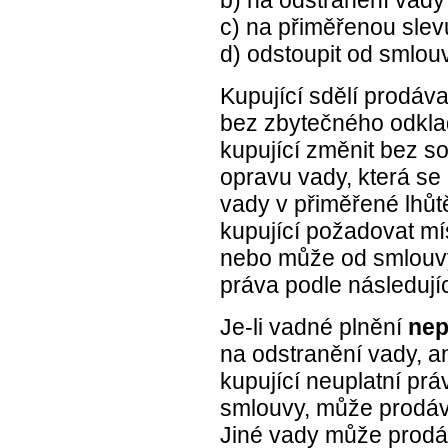
b) na odstranění vady
c) na přiměřenou slev
d) odstoupit od smlou
Kupující sdělí prodáva
bez zbytečného odkl
kupující změnit bez sou
opravu vady, která se 
vady v přiměřené lhůt
kupující požadovat mí
nebo může od smlouvy 
práva podle následují
Je-li vadné plnění
nep
na odstranění vady, a
kupující neuplatní pr
smlouvy, může prodávaj
Jiné vady může prodáv