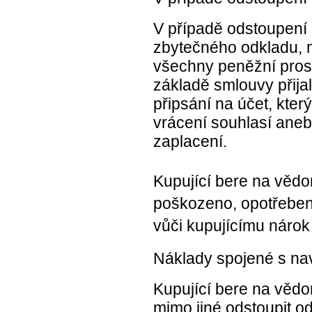
V případě odstoupení o
zbytečného odkladu, n
všechny peněžní pros
základě smlouvy přija
připsání na účet, kter
vrácení souhlasí ane
zaplacení.
Kupující bere na vědo
poškozeno, opotřeben
vůči kupujícímu nárok
Náklady spojené s nav
Kupující bere na vědo
mimo jiné odstoupit o