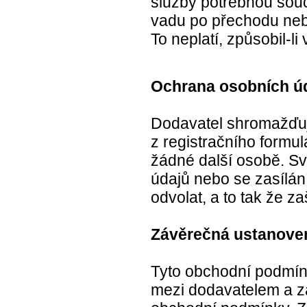
služby potřebnou souč
vadu po přechodu nebe
To neplatí, způsobil-li
Ochrana osobních ú
Dodavatel shromažďuj
z registračního formu
žádné další osobě. S
údajů nebo se zasílá
odvolat, a to tak že z
Závěrečná ustanoven
Tyto obchodní podmín
mezi dodavatelem a z