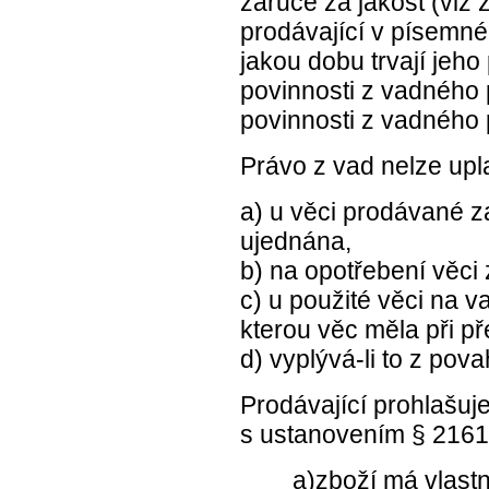
záruce za jakost (viz 
prodávající v písemné
jakou dobu trvají jeho
povinnosti z vadného 
povinnosti z vadného 
Právo z vad nelze upla
a) u věci prodávané za
ujednána,
b) na opotřebení věci
c) u použité věci na 
kterou věc měla při př
d) vyplývá-li to z pova
Prodávající prohlašuj
s ustanovením § 216
a)zboží má vlastno