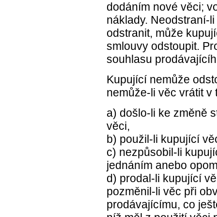
dodáním nové věci; v
náklady. Neodstraní-l
odstranit, může kupuj
smlouvy odstoupit. P
souhlasu prodávajícíh
Kupující nemůže odsto
nemůže-li věc vrátit v 
a) došlo-li ke změně s
věci,
b) použil-li kupující 
c) nezpůsobil-li kupu
jednáním anebo opom
d) prodal-li kupující v
pozměnil-li věc při obvy
prodávajícímu, co ješ