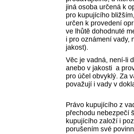
jiná osoba určená k op
pro kupujícího bližším
určen k provedení op
ve lhůtě dohodnuté mez
i pro oznámení vady, 
jakost).
Věc je vadná, není-li
anebo v jakosti a pro
pro účel obvyklý. Za v
považují i vady v dokl
Právo kupujícího z va
přechodu nebezpečí šk
kupujícího založí i po
porušením své povinno