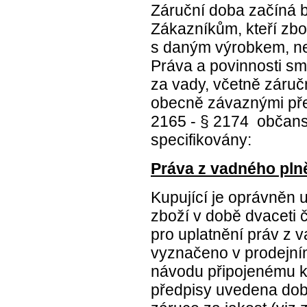
Záruční doba začíná 
Zákazníkům, kteří zbo
s daným výrobkem, n
Práva a povinnosti sm
za vady, včetně záručn
obecně závaznými pře
2165 - § 2174 občans
specifikovány:
Práva z vadného pln
Kupující je oprávněn u
zboží v době dvaceti č
pro uplatnění práv z v
vyznačeno v prodejním
návodu připojenému k 
předpisy uvedena doba