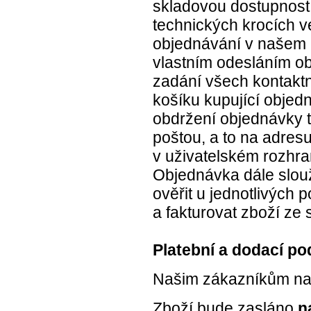
skladovou dostupnost 
technických krocích v
objednávání v našem 
vlastním odesláním ob
zadání všech kontaktn
košíku kupující objed
obdržení objednávky t
poštou, a to na adres
v uživatelském rozhra
Objednávka dále slouž
ověřit u jednotlivých 
a fakturovat zboží ze 
Platební a dodací p
Našim zákazníkům nabí
Zboží bude zasláno
n