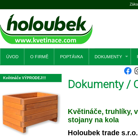
Záka
ÚVOD
O FIRMĚ
POPTÁVKA
DOKUMENTY
Květináče VÝPRODEJ!!!
Dokumenty / 
Květináče, truhlíky, 
stojany na kola
Holoubek trade s.r.o.