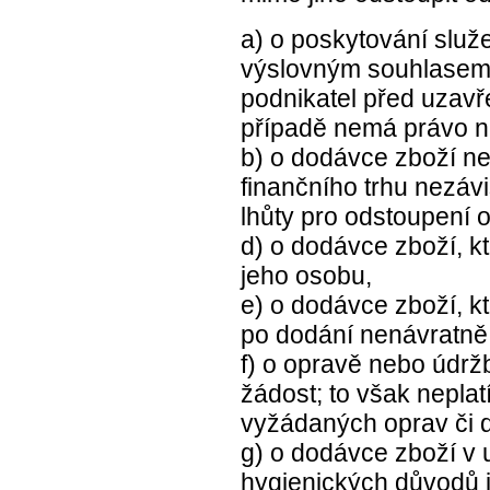
a) o poskytování služe
výslovným souhlasem 
podnikatel před uzavře
případě nemá právo n
b) o dodávce zboží ne
finančního trhu nezáv
lhůty pro odstoupení 
d) o dodávce zboží, k
jeho osobu,
e) o dodávce zboží, kt
po dodání nenávratně
f) o opravě nebo údrž
žádost; to však nepla
vyžádaných oprav či d
g) o dodávce zboží v u
hygienických důvodů j