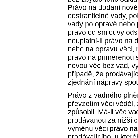
Právo na dodání nové 
odstranitelné vady, 
vady po opravě nebo p
právo od smlouvy odst
neuplatní-li právo na 
nebo na opravu věci,
právo na přiměřenou s
novou věc bez vad, vym
případě, že prodávají
zjednání nápravy spotř
Právo z vadného plněn
převzetím věci věděl,
způsobil. Má-li věc va
prodávanou za nižší c
výměnu věci právo na 
prodávajícího, u kter