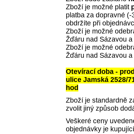
Zboží je možné platit
platba za dopravné (-
obdržíte při objednávc
Zboží je možné odebr
Žďáru nad Sázavou a 
Zboží je možné odebr
Žďáru nad Sázavou a 
Otevírací doba - pr
ulice Jamská 2528/71,
hod
Zboží je standardně z
zvolit jiný způsob dod
Veškeré ceny uvedené
objednávky je kupují