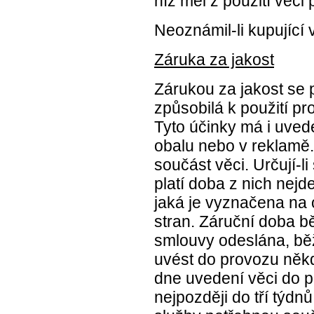
níž měl z použití věci
Neoznámil-li kupující
Záruka za jakost
Zárukou za jakost se 
způsobilá k použití pr
Tyto účinky má i uved
obalu nebo v reklamě.
součást věci. Určují-l
platí doba z nich nejde
jaká je vyznačena na 
stran. Záruční doba bě
smlouvy odeslána, běží
uvést do provozu někd
dne uvedení věci do p
nejpozději do tří týdn