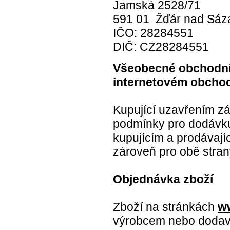
Jamská 2528/71
591 01 Žďár nad Sáz
IČO: 28284551
DIČ: CZ28284551
Všeobecné obchodní
internetovém obcho
Kupující uzavřením z
podmínky pro dodávku
kupujícím a prodávají
zároveň pro obě stra
Objednávka zboží
Zboží na stránkách
w
výrobcem nebo dodava