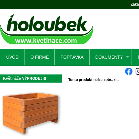
Záka
ÚVOD
O FIRMĚ
POPTÁVKA
DOKUMENTY
Květináče VÝPRODEJ!!!
Tento produkt nelze zobrazit.