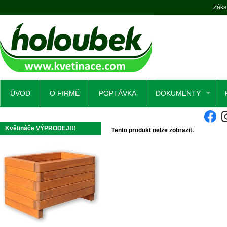
Záka
ÚVOD
O FIRMĚ
POPTÁVKA
DOKUMENTY
Květináče VÝPRODEJ!!!
Tento produkt nelze zobrazit.